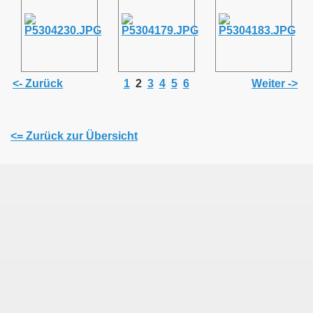
<- Zurück
1
2
3
4
5
6
Weiter ->
<= Zurück zur Übersicht