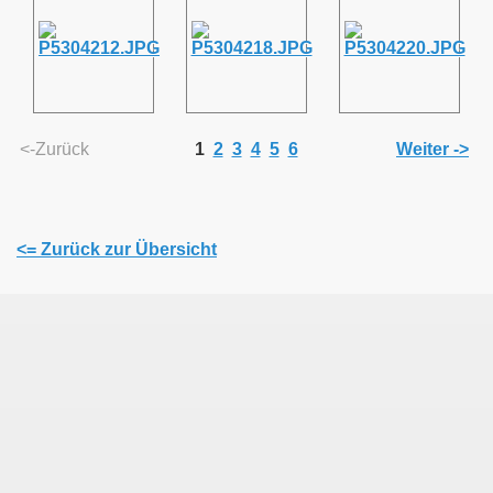
<-Zurück
1
2
3
4
5
6
Weiter ->
<= Zurück zur Übersicht